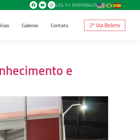
+55 51 999998459
2ª Via Boleto
ícias
Galerias
Contato
onhecimento e