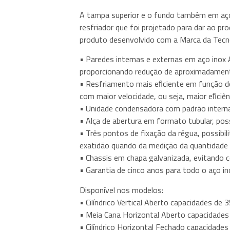
A tampa superior e o fundo também em aço
resfriador que foi projetado para dar ao p
produto desenvolvido com a Marca da Tecn
• Paredes internas e externas em aço inox
proporcionando redução de aproximadament
• Resfriamento mais eﬂciente em função do 
com maior velocidade, ou seja, maior eﬁciên
• Unidade condensadora com padrão internac
• Alça de abertura em formato tubular, pos
• Três pontos de fixação da régua, possibi
exatidão quando da medição da quantidade d
• Chassis em chapa galvanizada, evitando co
• Garantia de cinco anos para todo o aço in
Disponível nos modelos:
• Cilíndrico Vertical Aberto capacidades de 3
• Meia Cana Horizontal Aberto capacidades 
• Cilíndrico Horizontal Fechado capacidades 